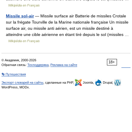
Wikipédia en Français
Missile sol-air
— Missile surface air Batterie de missiles Crotale
sur la frégate Tourville de la Marine nationale française Un missile
surface air, ou missile anti aérien, est un missile destiné à
atteindre une cible aérienne en étant tiré depuis le sol (missiles …
Wikipédia en Français
© Академик, 2000-2026
18+
Обратная связь:
Техподдержка
,
Реклама на сайте
👣 Путешествия
Экспорт словарей на сайты
, сделанные на PHP,
Joomla,
Drupal,
WordPress, MODx.