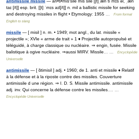
antimissile missile
— an•ti•mis′sile mis sile [[t]ˌæn tiˈmɪs əl, ˌæn
taɪ [/t]] esp. brit. [[t] ˈmɪs aɪl[/t]] n. mil a ballistic missile for seeking
and destroying missiles in flight • Etymology: 1955 …
From formal
English to slang
missile
— [ misil ] n. m. • 1949; mot angl., du lat. missile «
projectile »; XVIe « arme de trait » 1 ♦ Projectile autopropulsé et
téléguidé, à charge classique ou nucléaire. ⇒ engin, fusée. Missile
balistique à ogive nucléaire. ⇒aussi MIRV. Missile… …
Encyclopédie
Universelle
antimissile
— [ ɑ̃timisil ] adj. • 1960; de 1. anti et missile ♦ Relatif
à la défense et à la riposte contre des missiles. Couverture
antimissile d une région. ⇒ I. D. S. Missile antimissile. antimissile
adj. inv. Qui concerne la défense contre les missiles.… …
Encyclopédie Universelle