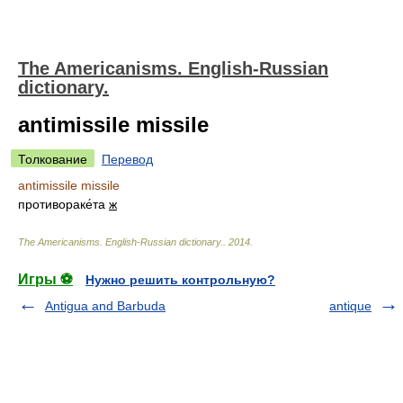
The Americanisms. English-Russian
dictionary.
antimissile missile
Толкование
Перевод
antimissile missile
противораке́та
ж
The Americanisms. English-Russian dictionary.
.
2014
.
Игры ⚽
Нужно решить контрольную?
Antigua and Barbuda
antique