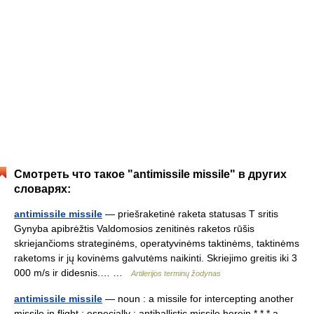
Смотреть что такое "antimissile missile" в других
словарях:
antimissile missile
— priešraketinė raketa statusas T sritis
Gynyba apibrėžtis Valdomosios zenitinės raketos rūšis
skriejančioms strateginėms, operatyvinėms taktinėms, taktinėms
raketoms ir jų kovinėms galvutėms naikinti. Skriejimo greitis iki 3
000 m/s ir didesnis.… …
Artilerijos terminų žodynas
antimissile missile
— noun : a missile for intercepting another
missile in flight ; especially : antiballistic missile herein * * * a